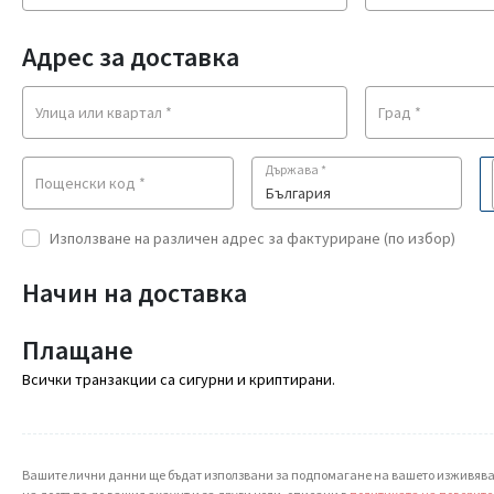
Адрес за доставка
Улица или квартал
*
Град
*
Държава
*
Пощенски код
*
България
Използване на различен адрес за фактуриране
(по избор)
Начин на доставка
Плащане
Всички транзакции са сигурни и криптирани.
Вашите лични данни ще бъдат използвани за подпомагане на вашето изживяван