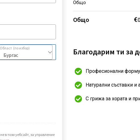
Общо
Общо
€
Област
(по избор)
Благодарим ти за 
Бургас
Професионални форм
Натурални съставки и 
С грижа за хората и пр
е в този уебсайт, за управление