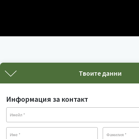
Твоите данни
Информация за контакт
Имейл
*
Име
*
Фамилия
*