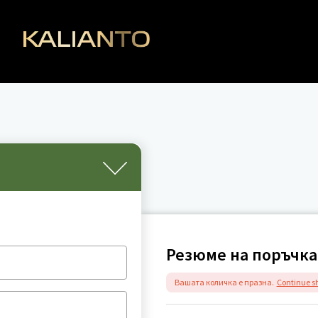
Резюме на поръчка
Вашата количка е празна.
Continue s