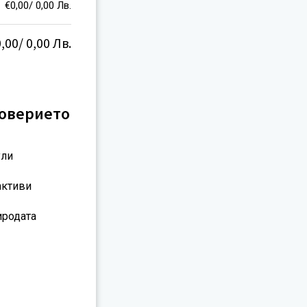
€
0,00
/ 0,00 Лв.
0,00
/ 0,00 Лв.
доверието
ули
активи
иродата