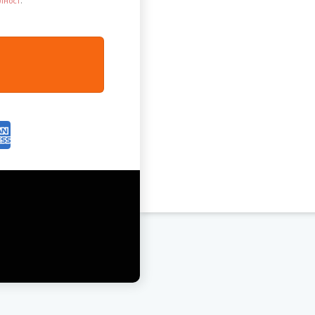
лност
.