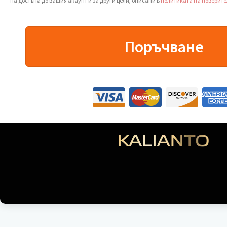
на достъпа до вашия акаунт и за други цели, описани в
политиката на поверите
Поръчване