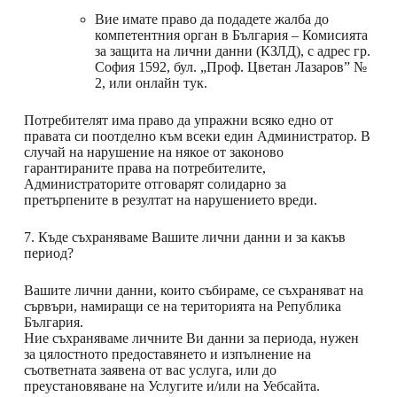
Вие имате право да подадете жалба до
компетентния орган в България – Комисията
за защита на лични данни (КЗЛД), с адрес гр.
София 1592, бул. „Проф. Цветан Лазаров” №
2, или онлайн тук.
Потребителят има право да упражни всяко едно от
правата си поотделно към всеки един Администратор. В
случай на нарушение на някое от законово
гарантираните права на потребителите,
Администраторите отговарят солидарно за
претърпените в резултат на нарушението вреди.
7. Къде съхраняваме Вашите лични данни и за какъв
период?
Вашите лични данни, които събираме, се съхраняват на
сървъри, намиращи се на територията на Република
България.
Ние съхраняваме личните Ви данни за периода, нужен
за цялостното предоставянето и изпълнение на
съответната заявена от вас услуга, или до
преустановяване на Услугите и/или на Уебсайта.