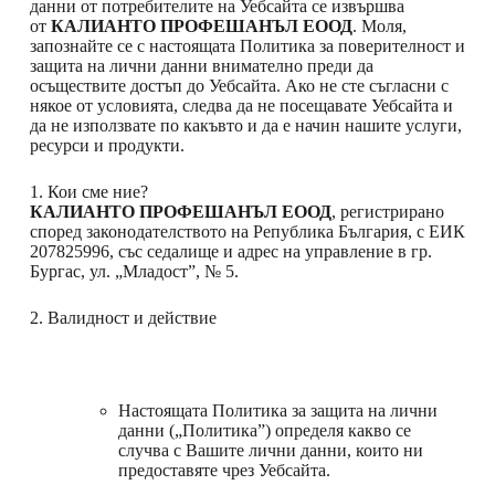
данни от потребителите на Уебсайта се извършва
от
КАЛИАНТО ПРОФЕШАНЪЛ ЕООД
. Моля,
запознайте се с настоящата Политика за поверителност и
защита на лични данни внимателно преди да
осъществите достъп до Уебсайта. Ако не сте съгласни с
някое от условията, следва да не посещавате Уебсайта и
да не използвате по какъвто и да е начин нашите услуги,
ресурси и продукти.
1. Кои сме ние?
КАЛИАНТО ПРОФЕШАНЪЛ ЕООД
, регистрирано
според законодателството на Република България, с ЕИК
207825996, със седалище и адрес на управление в гр.
Бургас, ул. „Младост”, № 5.
2. Валидност и действие
Настоящата Политика за защита на лични
данни („Политика”) определя какво се
случва с Вашите лични данни, които ни
предоставяте чрез Уебсайта.