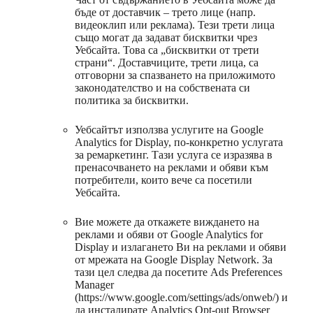
бъде от доставчик – трето лице (напр.
видеоклип или реклама). Тези трети лица
също могат да задават бисквитки чрез
Уебсайта. Това са „бисквитки от трети
страни“. Доставчиците, трети лица, са
отговорни за спазването на приложимото
законодателство и на собствената си
политика за бисквитки.
Уебсайтът използва услугите на Google
Analytics for Display, по-конкретно услугата
за ремаркетинг. Тази услуга се изразява в
пренасочването на реклами и обяви към
потребители, които вече са посетили
Уебсайта.
Вие можете да откажете виждането на
реклами и обяви от Google Analytics for
Display и излагането Ви на реклами и обяви
от мрежата на Google Display Network. За
тази цел следва да посетите Ads Preferences
Manager
(https://www.google.com/settings/ads/onweb/) и
да инсталирате Analytics Opt-out Browser