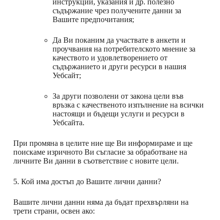
инструкции, указания и др. полезно
съдържание чрез получените данни за
Вашите предпочитания;
Да Ви поканим да участвате в анкети и
проучвания на потребителското мнение за
качеството и удовлетворението от
съдържанието и други ресурси в нашия
Уебсайт;
За други позволени от закона цели във
връзка с качественото изпълнение на всички
настоящи и бъдещи услуги и ресурси в
Уебсайта.
При промяна в целите ние ще Ви информираме и ще
поискаме изричното Ви съгласие за обработване на
личните Ви данни в съответствие с новите цели.
5. Кой има достъп до Вашите лични данни?
Вашите лични данни няма да бъдат прехвърляни на
трети страни, освен ако: