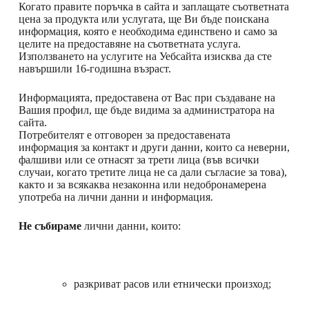
Когато правите поръчка в сайта и заплащате съответната
цена за продукта или услугата, ще Ви бъде поискана
информация, която е необходима единствено и само за
целите на предоставяне на съответната услуга.
Използването на услугите на Уебсайта изисква да сте
навършили 16-годишна възраст.
Информацията, предоставена от Вас при създаване на
Вашия профил, ще бъде видима за администратора на
сайта.
Потребителят е отговорен за предоставената
информация за контакт и други данни, които са неверни,
фалшиви или се отнасят за трети лица (във всички
случаи, когато третите лица не са дали съгласие за това),
както и за всякаква незаконна или недобронамерена
употреба на лични данни и информация.
Не събираме
лични данни, които:
разкриват расов или етнически произход;