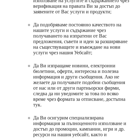
използване на услугите и съдържанието чрез
верификация на правата Ви за достъп до
заявените от Вас услуги и продукти;
Да подобряваме постоянно качеството на
нашите услуги и съдържание чрез
получаването на изпратени от Вас
предложения, съвети и идеи за разширяване
на съществуващите и въвеждане на нови
услуги чрез нашия Уебсайт;
Да Ви изпращаме новини, електронни
бюлетини, оферти, интересна и полезна
информация и други съобщения. Ако не
желаете да получавате подобни съобщения
от нас или от други партньорски фирми,
следва да ни уведомите за това по всяко
време чрез формата за отписване, достъпна
тук.
Да Ви осигурим специализирана
информация за пълноценното използване и
достъп до промоции, кампании, игри и др.
ресурси на нашия уебсайт, както и