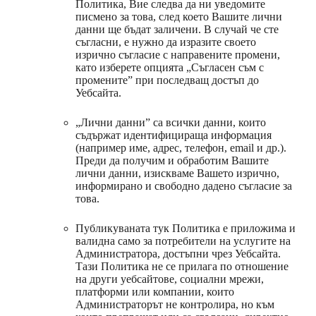
Политика, Вие следва да ни уведомите
писмено за това, след което Вашите лични
данни ще бъдат заличени. В случай че сте
съгласни, е нужно да изразите своето
изрично съгласие с направените промени,
като изберете опцията „Съгласен съм с
промените” при последващ достъп до
Уебсайта.
„Лични данни” са всички данни, които
съдържат идентифицираща информация
(например име, адрес, телефон, email и др.).
Преди да получим и обработим Вашите
лични данни, изискваме Вашето изрично,
информирано и свободно дадено съгласие за
това.
Публикуваната тук Политика е приложима и
валидна само за потребители на услугите на
Администратора, достъпни чрез Уебсайта.
Тази Политика не се прилага по отношение
на други уебсайтове, социални мрежи,
платформи или компании, които
Администраторът не контролира, но към