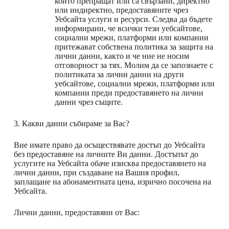
които препращат или са свързани, директно
или индиректно, предоставяните чрез
Уебсайта услуги и ресурси. Следва да бъдете
информирани, че всички тези уебсайтове,
социални мрежи, платформи или компании
притежават собствена политика за защита на
лични данни, както и че ние не носим
отговорност за тях. Молим да се запознаете с
политиката за лични данни на други
уебсайтове, социални мрежи, платформи или
компании преди предоставянето на лични
данни чрез същите.
3. Какви данни събираме за Вас?
Вие имате право да осъществявате достъп до Уебсайта
без предоставяне на личните Ви данни. Достъпът до
услугите на Уебсайта обаче изисква предоставянето на
лични данни, при създаване на Вашия профил,
заплащане на абонаментната цена, изрично посочена на
Уебсайта.
Лични данни, предоставяни от Вас: