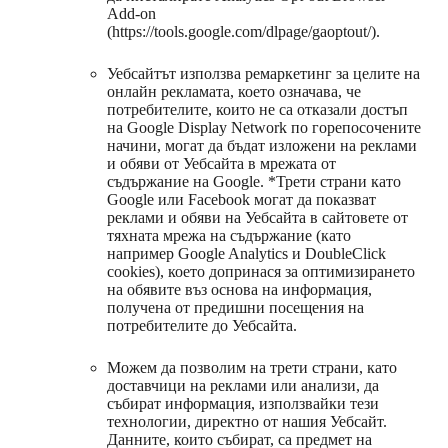
Add-on
(https://tools.google.com/dlpage/gaoptout/).
Уебсайтът използва ремаркетинг за целите на
онлайн рекламата, което означава, че
потребителите, които не са отказали достъп
на Google Display Network по горепосочените
начини, могат да бъдат изложени на реклами
и обяви от Уебсайта в мрежата от
съдържание на Google. *Трети страни като
Google или Facebook могат да показват
реклами и обяви на Уебсайта в сайтовете от
тяхната мрежа на съдържание (като
например Google Analytics и DoubleClick
cookies), което допринася за оптимизирането
на обявите въз основа на информация,
получена от предишни посещения на
потребителите до Уебсайта.
Можем да позволим на трети страни, като
доставчици на реклами или анализи, да
събират информация, използвайки тези
технологии, директно от нашия Уебсайт.
Данните, които събират, са предмет на