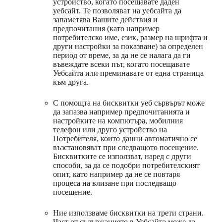
устройство, когато посещавате даден
уебсайт. Те позволяват на уебсайта да
запаметява Вашите действия и
предпочитания (като например
потребителско име, език, размер на шрифта и
други настройки за показване) за определен
период от време, за да не се налага да ги
въвеждате всеки път, когато посещавате
Уебсайта или преминавате от една страница
към друга.
С помощта на бисквитки уеб сървърът може
да запазва например предпочитанията и
настройките на компютъра, мобилния
телефон или друго устройство на
Потребителя, които данни автоматично се
възстановяват при следващото посещение.
Бисквитките се използват, наред с други
способи, за да се подобри потребителският
опит, като например да не се повтаря
процеса на влизане при последващо
посещение.
Ние използваме бисквитки на трети страни.
Част от съдържанието в Уебсайта може да