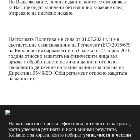
По Ваше желание, личните данни, които се съхраняват
за Вас, ще бъдат заличени без излишно забавяне след
отправяне на писмено искане.
Настоящата Политика е в сила от 01.07.2024 г. и е в
съответствиe с изискванията на Регламент (ЕС) 2016/679
на Европейския парламент и на Съвета от 27 април 2016
година относно защитата на физическите лица във
връзка с обработването на лични данни и относно
свободното движение на такива данни и за отмяна на
Директива 95/46/EО (Общ регламент относно защитата
на данните).
Нашата мисия е проста: ефективна, интелигентна грижа,
която улеснява рутината и носи видими резултати.
Kalianto е за хората, които избират
умни, чисти и честни