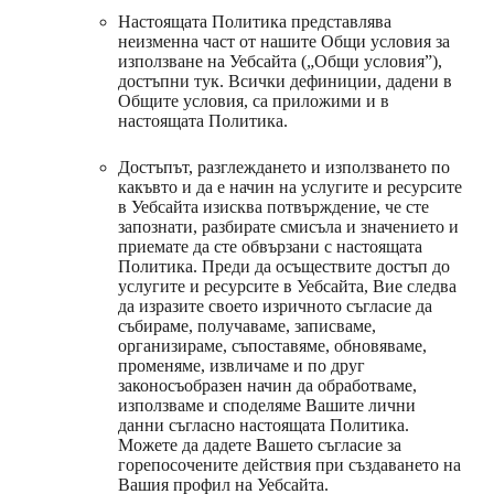
Настоящата Политика представлява
неизменна част от нашите Общи условия за
използване на Уебсайта („Общи условия”),
достъпни тук. Всички дефиниции, дадени в
Общите условия, са приложими и в
настоящата Политика.
Достъпът, разглеждането и използването по
какъвто и да е начин на услугите и ресурсите
в Уебсайта изисква потвърждение, че сте
запознати, разбирате смисъла и значението и
приемате да сте обвързани с настоящата
Политика. Преди да осъществите достъп до
услугите и ресурсите в Уебсайта, Вие следва
да изразите своето изричното съгласие да
събираме, получаваме, записваме,
организираме, съпоставяме, обновяваме,
променяме, извличаме и по друг
законосъобразен начин да обработваме,
използваме и споделяме Вашите лични
данни съгласно настоящата Политика.
Можете да дадете Вашето съгласие за
горепосочените действия при създаването на
Вашия профил на Уебсайта.