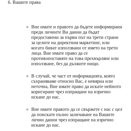
6. Вашите права
Вие имате и правото да бъдете информирани
преди личните Ви данни да бъдат
предоставени за първи път на трети страни
за целите на директния маркетинг, или
когато биват използвани от името на трети
лица. Вие имате право да се
противопоставяте на това прехвърляне или
използване, без да дължите нищо.
В случай, че част от информацията, която
съхраняваме относно Вас, е невярна или
неточна, Вие имате право да искате нейното
коригиране чрез изпращане на изрично
искане до нас.
Вие имате правото да се свържете с нас с цел
да поискате пълно заличаване на Вашите
лични данни чрез изпращане на изрично
искане до нас.