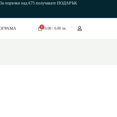
 🎁 За поръчки над €75 получавате ПОДАРЪК
0
ОГРАМА
€
0,00
/ 0,00 лв.