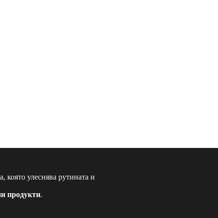
, която улеснява рутината и
ни продукти
.