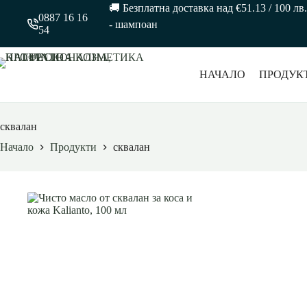
🚚 Безплатна доставка над €51.13 / 100 
0887 16 16
- шампоан
54
НАЧАЛО
ПРОДУК
сквалан
Начало
Продукти
сквалан