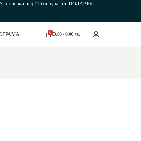
 🎁 За поръчки над €75 получавате ПОДАРЪК
0
ОГРАМА
€
0,00
/ 0,00 лв.