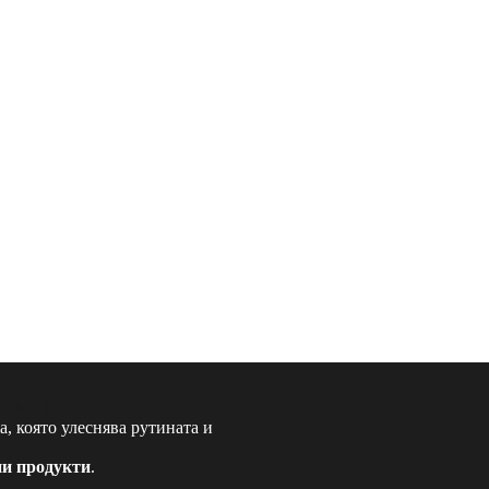
, която улеснява рутината и
ни продукти
.