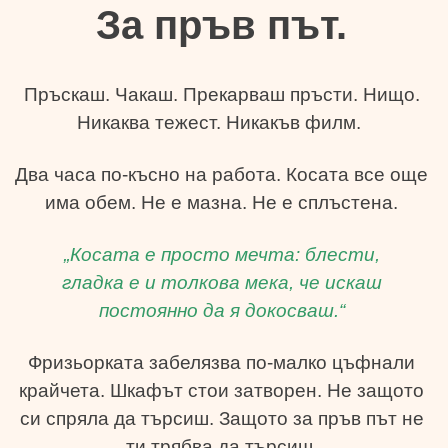
За пръв път.
Пръскаш. Чакаш. Прекарваш пръсти. Нищо.
Никаква тежест. Никакъв филм.
Два часа по-късно на работа. Косата все още
има обем. Не е мазна. Не е сплъстена.
„Косата е просто мечта: блести,
гладка е и толкова мека, че искаш
постоянно да я докосваш.“
Фризьорката забелязва по-малко цъфнали
крайчета. Шкафът стои затворен. Не защото
си спряла да търсиш. Защото за пръв път не
ти трябва да търсиш.