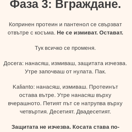
Фаза 3: Вграждане.
Копринен протеин и пантенол се свързват
отвътре с косъма.
Не се измиват. Остават.
Тук всичко се променя.
Досега: нанасяш, измиваш, защитата изчезва.
Утре започваш от нулата. Пак.
Kalianto: нанасяш, измиваш. Протеинът
остава вътре. Утре нанасяш върху
вчерашното. Петият път се натрупва върху
четвъртия. Десетият. Двадесетият.
Защитата не изчезва. Косата става по-