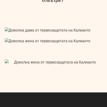
отвътре?