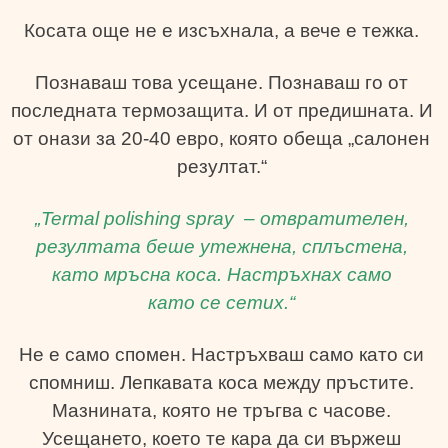
Косата още не е изсъхнала, а вече е тежка.
Познаваш това усещане. Познаваш го от
последната термозащита. И от предишната. И
от онази за 20-40 евро, която обеща „салонен
резултат.“
„Termal polishing spray – отвратителен,
резултата беше утежнена, сплъстена,
като мръсна коса. Настръхнах само
като се сетих.“
Не е само спомен. Настръхваш само като си
спомниш. Лепкавата коса между пръстите.
Мазнината, която не тръгва с часове.
Усещането, което те кара да си вържеш