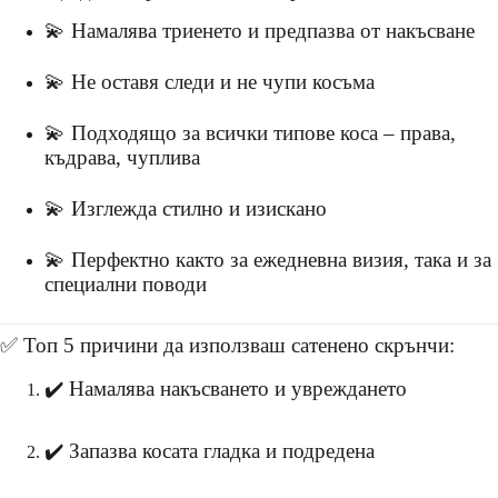
💫 Намалява триенето и предпазва от накъсване
💫 Не оставя следи и не чупи косъма
💫 Подходящо за всички типове коса – права,
къдрава, чуплива
💫 Изглежда стилно и изискано
💫 Перфектно както за ежедневна визия, така и за
специални поводи
✅ Топ 5 причини да използваш сатенено скрънчи:
✔️ Намалява накъсването и увреждането
✔️ Запазва косата гладка и подредена