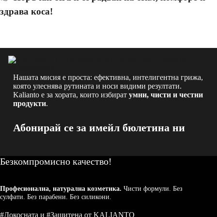
здрава коса!
Нашата мисия е проста: ефективна, интелигентна грижа,
която улеснява рутината и носи видими резултати.
Kalianto е за хората, които избират
умни, чисти и честни
продукти
.
Абонирай се за имейл бюлетина ни
Безкомпромисно качество!
Професионална, натурална козметика.
Чисти формули. Без
сулфати. Без парабени. Без силикони.
#Докосната и #Защитена от KALIANTO