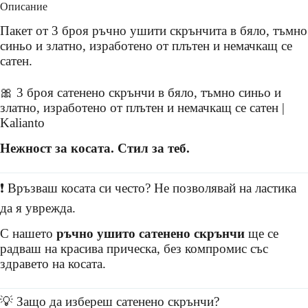
Описание
Пакет от 3 броя ръчно ушити скрънчита в бяло, тъмно
синьо и златно, изработено от плътен и немачкащ се
сатен.
🎀 3 броя сатенено скрънчи в бяло, тъмно синьо и
златно, изработено от плътен и немачкащ се сатен |
Kalianto
Нежност за косата. Стил за теб.
❗ Връзваш косата си често? Не позволявай на ластика
да я уврежда.
С нашето
ръчно ушито сатенено скрънчи
ще се
радваш на красива прическа, без компромис със
здравето на косата.
💡 Защо да избереш сатенено скрънчи?