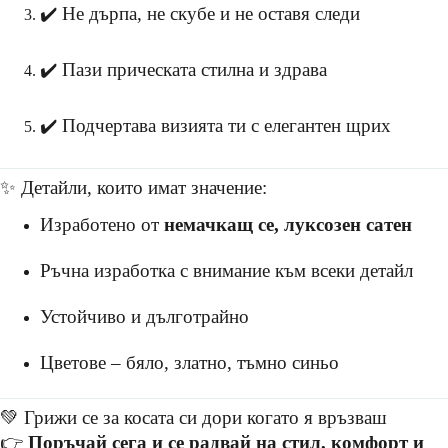
✔️ Не дърпа, не скубе и не оставя следи
✔️ Пази прическата стилна и здрава
✔️ Подчертава визията ти с елегантен щрих
✨ Детайли, които имат значение:
Изработено от
немачкащ се, луксозен сатен
Ръчна изработка с внимание към всеки детайл
Устойчиво и дълготрайно
Цветове – бяло, златно, тъмно синьо
💚 Грижи се за косата си дори когато я връзваш
👉
Поръчай сега и се радвай на стил, комфорт и