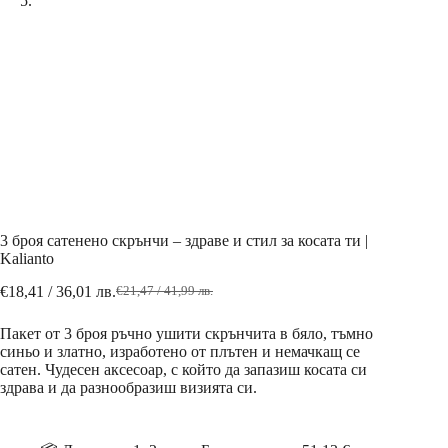
3 броя сатенено скрънчи – здраве и стил за косата ти |
Kalianto
€
18,41
/ 36,01 лв.
€
21,47
/ 41,99 лв.
Пакет от 3 броя ръчно ушити скрънчита в бяло, тъмно
синьо и златно, изработено от плътен и немачкащ се
сатен. Чудесен аксесоар, с който да запазиш косата си
здрава и да разнообразиш визията си.